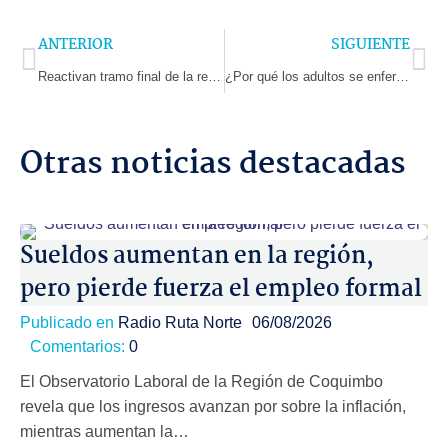
Prev
Ne
ANTERIOR
SIGUIENTE
Reactivan tramo final de la reposición de la Escuela San Antonio de la Villa de Barraza en Ovalle
¿Por qué los adultos se enferman más fuerte con los virus de los niños?
Otras noticias destacadas
Sueldos aumentan en la región,
pero pierde fuerza el empleo formal
Publicado en
Radio Ruta Norte
06/08/2026
Comentarios:
0
El Observatorio Laboral de la Región de Coquimbo
revela que los ingresos avanzan por sobre la inflación,
mientras aumentan la…