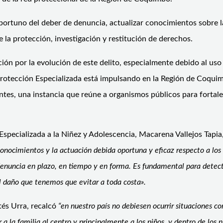
portuno del deber de denuncia, actualizar conocimientos sobre l
e la protección, investigación y restitución de derechos.
ión por la evolución de este delito, especialmente debido al uso
e Protección Especializada está impulsando en la Región de Coqui
tes, una instancia que reúne a organismos públicos para fortalec
n Especializada a la Niñez y Adolescencia, Macarena Vallejos Tapi
s conocimientos y la actuación debida oportuna y eficaz respecto a l
 denuncia en plazo, en tiempo y en forma. Es fundamental para detec
l daño que tenemos que evitar a toda costa».
tés Urra, recalcó
“en nuestro país no debiesen ocurrir situaciones co
 la familia al centro y principalmente a los niños, y dentro de los 