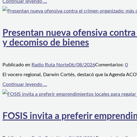
Continuar leyendo ...
Presentan nueva ofensiva contra e
y decomiso de bienes
Publicado en
Radio Ruta Norte
06/08/2026
Comentarios:
0
El vocero regional, Darwin Cortés, destacó que la Agenda ACOT
Continuar leyendo ...
FOSIS invita a preferir emprendim