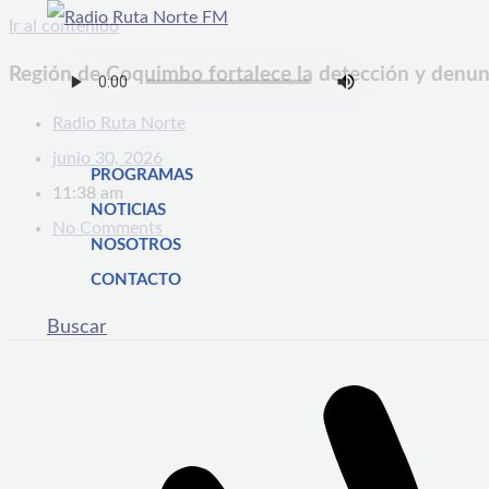
Ir al contenido
Región de Coquimbo fortalece la detección y denunc
Radio Ruta Norte
junio 30, 2026
PROGRAMAS
11:38 am
NOTICIAS
No Comments
NOSOTROS
CONTACTO
Buscar