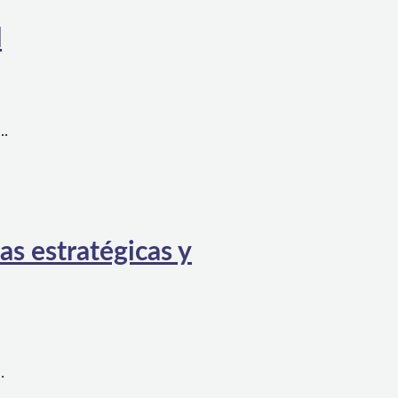
l
a…
as estratégicas y
…