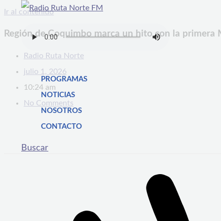
Ir al contenido
Región de Coquimbo marca un hito con la primera Me
Radio Ruta Norte
julio 1, 2026
PROGRAMAS
10:24 am
NOTICIAS
No Comments
NOSOTROS
CONTACTO
Buscar