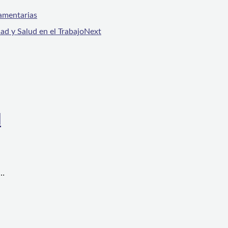
lamentarias
ad y Salud en el Trabajo
Next
l
a…