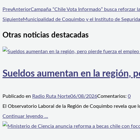
Prev
Anterior
Campaña “Chile Vota Informado” busca reforzar la 
Siguiente
Municipalidad de Coquimbo y el Instituto de Seguridad
Otras noticias destacadas
Sueldos aumentan en la región, p
Publicado en
Radio Ruta Norte
06/08/2026
Comentarios:
0
El Observatorio Laboral de la Región de Coquimbo revela que l
Continuar leyendo ...