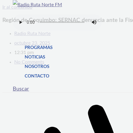
Ir al contenido
Región de Coquimbo: SERNAC denuncia ante la Fiscalí
Radio Ruta Norte
octubre 23, 2025
PROGRAMAS
12:31 pm
NOTICIAS
No Comments
NOSOTROS
CONTACTO
Buscar