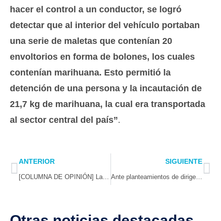
hacer el control a un conductor, se logró
detectar que al interior del vehículo portaban
una serie de maletas que contenían 20
envoltorios en forma de bolones, los cuales
contenían marihuana. Esto permitió la
detención de una persona y la incautación de
21,7 kg de marihuana, la cual era transportada
al sector central del país”
.
Prev
Ne
ANTERIOR
SIGUIENTE
[COLUMNA DE OPINIÓN] Las vacunas salvan vidas
Ante planteamientos de dirigentes del sector: Reafirman compromiso de Gobierno con el apoyo integral a la pesca artesanal
Otras noticias destacadas