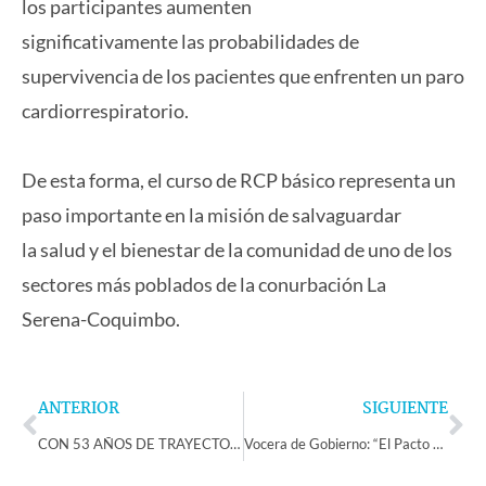
los participantes aumenten
significativamente las probabilidades de
supervivencia de los pacientes que enfrenten un paro
cardiorrespiratorio.
De esta forma, el curso de RCP básico representa un
paso importante en la misión de salvaguardar
la salud y el bienestar de la comunidad de uno de los
sectores más poblados de la conurbación La
Serena-Coquimbo.
Prev
Ne
ANTERIOR
SIGUIENTE
CON 53 AÑOS DE TRAYECTORIA AGRUPACION BOLIVIANA AWATIÑAS SE PRESENTA POR PRIMERA VEZ EN LA COMUNA DE CANELA
Vocera de Gobierno: “El Pacto Fiscal es más que una reforma tributaria, es un acuerdo para avanzar en las urgencias, como los cuidados, las pensiones, la salud y la seguridad”