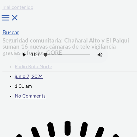
Ir al contenido
Buscar
Seguridad comunitaria: Chañaral Alto y El Palqui
suman 16 nuevas cámaras de tele vigilancia
gracias a fondos GORE
Radio Ruta Norte
junio 7, 2024
1:01 am
No Comments