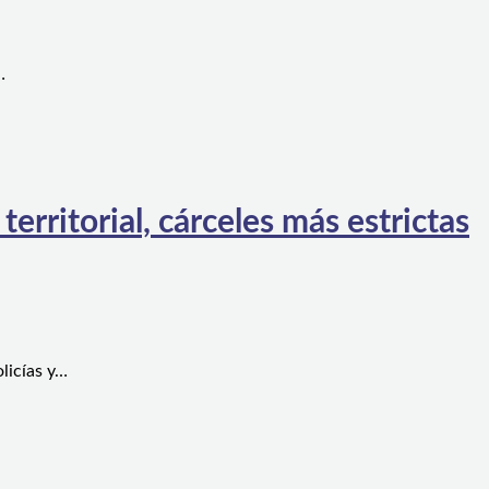
…
rritorial, cárceles más estrictas
licías y…