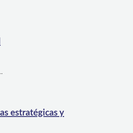
l
a…
as estratégicas y