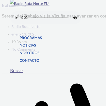
Ir al contenido
Seremi del Trabajo visita Vicuña para avanzar en c
Radio Ruta Norte
enero 13, 2025
PROGRAMAS
10:36 am
NOTICIAS
No Comments
NOSOTROS
CONTACTO
Buscar