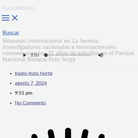
Ir al contenido
Buscar
Simposio Internacional en La Serena:
Investigadores nacionales e internacionales
conmemoran los 35 años de estudios en el Parque
Nacional Bosque Fray Jorge
Radio Ruta Norte
agosto 7, 2024
9:51 pm
No Comments