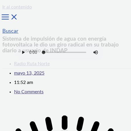
Ir al contenido
Buscar
Sistema de impulsión de agua con energía
fotovoltaica le dio un giro radical en su trabajo
diario a usuario de INDAP
Radio Ruta Norte
mayo 13, 2025
11:52 am
No Comments