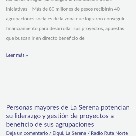
al
iniciativas Más de 80 millones de pesos recibirán 40
Fondo
agrupaciones sociales de la zona que lograron conseguir
de
financiamiento para desarrollar sus proyectos, apuestas
Fortalecimiento
que buscan ir en directo beneficio de
Leer más »
Personas
mayores
Personas mayores de La Serena potencian
de
su liderazgo y gestión de proyectos a
La
beneficio de sus agrupaciones
Serena
Deja un comentario
/
Elqui
,
La Serena
/
Radio Ruta Norte