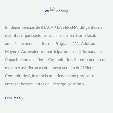
potencian
su
liderazgo
y
En dependencias de INACAP LA SERENA, dirigentes de
gestión
distintas organizaciones sociales del territorio local,
de
además de beneficiarios del Programa Más Adultos
proyectos
Mayores Autovalentes, participaron de la X Jornada de
a
Capacitación de Líderes Comunitarios. Setenta personas
beneficio
mayores asistieron a esta nueva versión de “Líderes
de
Comunitarios”, instancia que tiene como propósito
sus
entregar herramientas de liderazgo, gestión y
agrupaciones
Leer más »