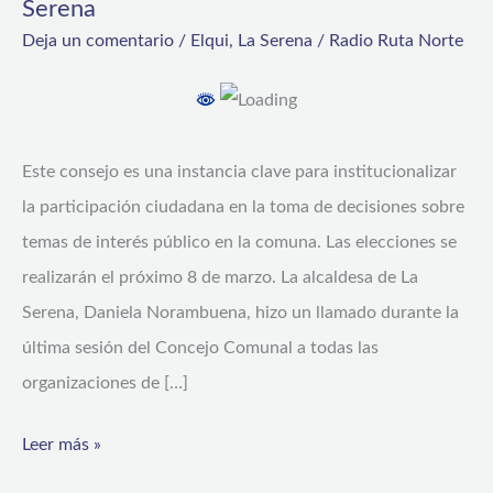
Serena
a
Deja un comentario
/
Elqui
,
La Serena
/
Radio Ruta Norte
unirse
al
Consejo
Este consejo es una instancia clave para institucionalizar
Comunal
la participación ciudadana en la toma de decisiones sobre
de
temas de interés público en la comuna. Las elecciones se
Organizaciones
realizarán el próximo 8 de marzo. La alcaldesa de La
de
Serena, Daniela Norambuena, hizo un llamado durante la
la
última sesión del Concejo Comunal a todas las
Sociedad
organizaciones de […]
Civil
de
Leer más »
La
Serena