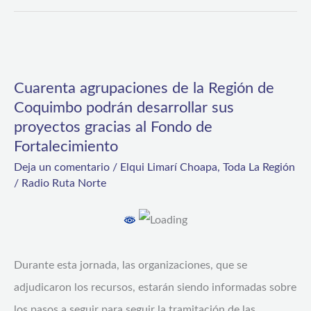
Cuarenta
agrupaciones
Cuarenta agrupaciones de la Región de
de
Coquimbo podrán desarrollar sus
la
proyectos gracias al Fondo de
Región
Fortalecimiento
de
Deja un comentario
/
Elqui Limarí Choapa
,
Toda La Región
/
Radio Ruta Norte
Coquimbo
podrán
desarrollar
sus
Durante esta jornada, las organizaciones, que se
proyectos
adjudicaron los recursos, estarán siendo informadas sobre
gracias
los pasos a seguir para seguir la tramitación de las