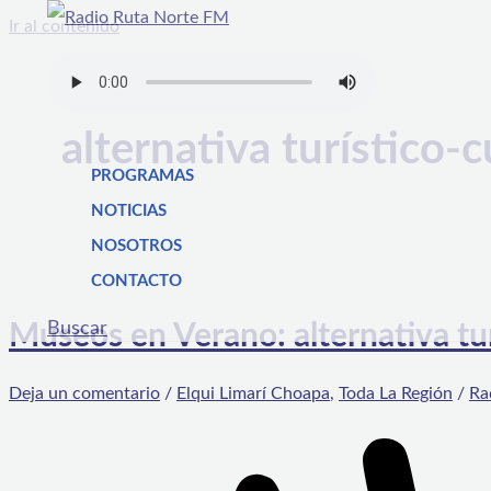
Ir al contenido
alternativa turístico-c
PROGRAMAS
NOTICIAS
NOSOTROS
CONTACTO
Buscar
Museos en Verano: alternativa tur
Deja un comentario
/
Elqui Limarí Choapa
,
Toda La Región
/
Ra