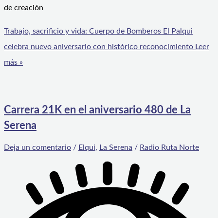
de creación
Trabajo, sacrificio y vida: Cuerpo de Bomberos El Palqui
celebra nuevo aniversario con histórico reconocimiento
Leer
más »
Carrera 21K en el aniversario 480 de La
Serena
Deja un comentario
/
Elqui
,
La Serena
/
Radio Ruta Norte