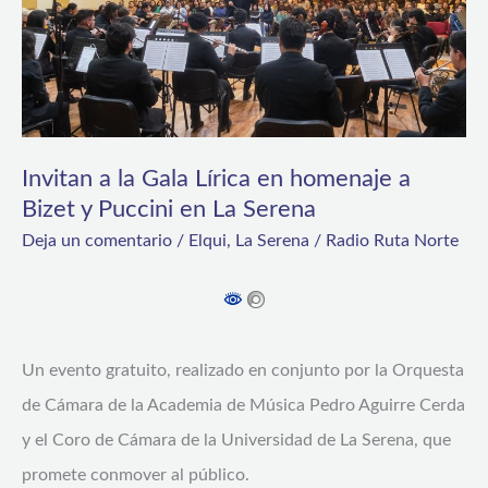
en
homenaje
a
Bizet
y
Invitan a la Gala Lírica en homenaje a
Bizet y Puccini en La Serena
Puccini
en
Deja un comentario
/
Elqui
,
La Serena
/
Radio Ruta Norte
La
Serena
Un evento gratuito, realizado en conjunto por la Orquesta
de Cámara de la Academia de Música Pedro Aguirre Cerda
y el Coro de Cámara de la Universidad de La Serena, que
promete conmover al público.