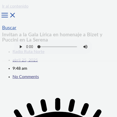
Ir al contenido
Buscar
Invitan a la Gala Lírica en homenaje a Bizet y
Puccini en La Serena
Radio Ruta Norte
abril 25, 2025
9:48 am
No Comments