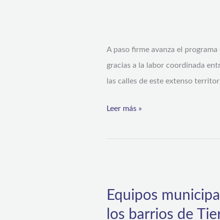
Alta
y
ya
A paso firme avanza el programa 
lograron
gracias a la labor coordinada en
retirar
las calles de este extenso territo
más
de
Leer más »
50
toneladas
de
“cachureos”
Equipos
municipales
Equipos municipal
inician
los barrios de Tie
retiro