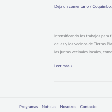
programado
Deja un comentario
/
Coquimbo
de
“cachureos”
desde
Intensificando los trabajos para 
los
de las y los vecinos de Tierras 
barrios
las juntas vecinales locales, co
de
Tierras
Leer más »
Blancas
Programas
Noticias
Nosotros
Contacto