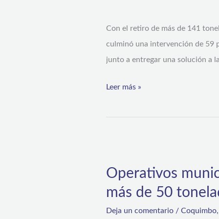
desde
Con el retiro de más de 141 tone
los
culminó una intervención de 59 pu
barrios
junto a entregar una solución a l
de
la
Leer más »
Parte
Alta
de
Coquimbo
Operativos
municipales
Operativos munici
recorren
más de 50 tonela
la
Parte
Deja un comentario
/
Coquimbo