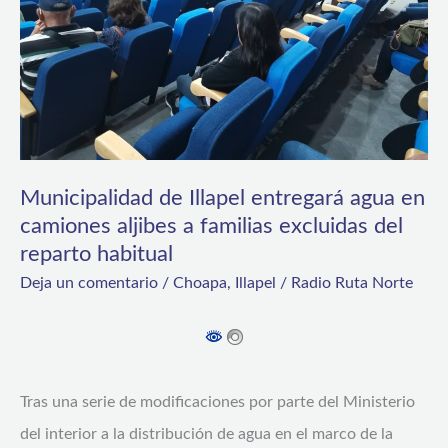
en
camiones
aljibes
a
familias
excluidas
Municipalidad de Illapel entregará agua en
del
camiones aljibes a familias excluidas del
reparto habitual
reparto
Deja un comentario
/
Choapa
,
Illapel
/
Radio Ruta Norte
habitual
Tras una serie de modificaciones por parte del Ministerio
del interior a la distribución de agua en el marco de la