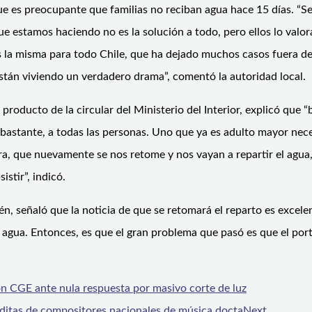
o que es preocupante que familias no reciban agua hace 15 días. 
e estamos haciendo no es la solución a todo, pero ellos lo valo
 la misma para todo Chile, que ha dejado muchos casos fuera de r
stán viviendo un verdadero drama”, comentó la autoridad local.
 producto de la circular del Ministerio del Interior, explicó que
astante, a todas las personas. Uno que ya es adulto mayor nece
a, que nuevamente se nos retome y nos vayan a repartir el agua,
stir”, indicó.
tén, señaló que la noticia de que se retomará el reparto es excel
 agua. Entonces, es que el gran problema que pasó es que el port
n CGE ante nula respuesta por masivo corte de luz
éditas de compositores nacionales de música docta
Next