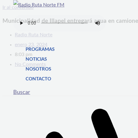
Ir al contenido
Municipalidad de Illapel entregará agua en camiones 
Radio Ruta Norte
enero 23, 2024
PROGRAMAS
8:03 pm
NOTICIAS
No Comments
NOSOTROS
CONTACTO
Buscar