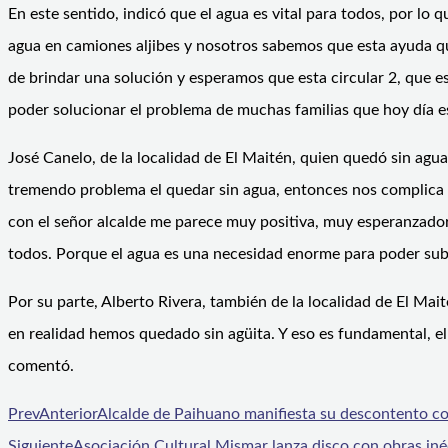
En este sentido, indicó que el agua es vital para todos, por l
agua en camiones aljibes y nosotros sabemos que esta ayuda qu
de brindar una solución y esperamos que esta circular 2, que es
poder solucionar el problema de muchas familias que hoy día e
José Canelo, de la localidad de El Maitén, quien quedó sin agua
tremendo problema el quedar sin agua, entonces nos complica b
con el señor alcalde me parece muy positiva, muy esperanzador
todos. Porque el agua es una necesidad enorme para poder subsi
Por su parte, Alberto Rivera, también de la localidad de El Mai
en realidad hemos quedado sin agüita. Y eso es fundamental, el
comentó.
Prev
Anterior
Alcalde de Paihuano manifiesta su descontento co
Siguiente
Asociación Cultural Mismar lanza disco con obras in