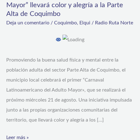
Mayor” llevará color y alegría a la Parte
Adulto
Alta de Coquimbo
Mayor”
Deja un comentario
/
Coquimbo
,
Elqui
/
Radio Ruta Norte
llevará
color
y
alegría
Promoviendo la buena salud física y mental entre la
a
población adulta del sector Parte Alta de Coquimbo, el
la
municipio local celebrará el primer “Carnaval
Parte
Latinoamericano del Adulto Mayor», que se realizará el
Alta
próximo miércoles 21 de agosto. Una iniciativa impulsada
de
junto a las propias organizaciones comunitarias del
Coquimbo
territorio, que llevará color y alegría a los […]
Leer más »