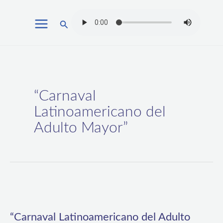
Ir
Buscar
al
contenido
“Carnaval
Latinoamericano del
Adulto Mayor”
“Carnaval
Latinoamericano
“Carnaval Latinoamericano del Adulto
del