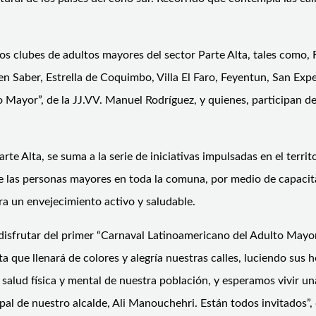
os clubes de adultos mayores del sector Parte Alta, tales como, F
uen Saber, Estrella de Coquimbo, Villa El Faro, Feyentun, San Ex
to Mayor”, de la JJ.VV. Manuel Rodríguez, y quienes, participa
e Alta, se suma a la serie de iniciativas impulsadas en el territ
de las personas mayores en toda la comuna, por medio de capacita
ra un envejecimiento activo y saludable.
 disfrutar del primer “Carnaval Latinoamericano del Adulto Mayor
que llenará de colores y alegría nuestras calles, luciendo sus h
 salud física y mental de nuestra población, y esperamos vivir un
ipal de nuestro alcalde, Ali Manouchehri. Están todos invitados”