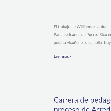
su
el
carrera
mundo
en
laboral
El trabajo de Williams es arduo,
competencias
Panamericanos de Puerto Rico en 
internacionales
pesista vicuñense de amplia tra
Leer más »
Carrera
de
Carrera de pedag
pedagogía
proceso de Acred
en