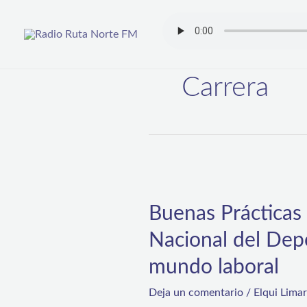
Ir
al
contenido
Carrera
Buenas
Prácticas
Buenas Prácticas
Laborales:
Nacional del Depo
Con
el
mundo laboral
apoyo
Deja un comentario
/
Elqui Lima
de