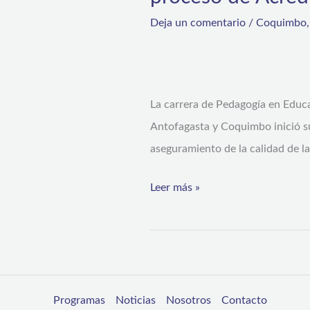
Educación
Deja un comentario
/
Coquimbo
Diferencial
UCN
inicia
La carrera de Pedagogía en Educ
su
Antofagasta y Coquimbo inició su
proceso
aseguramiento de la calidad de l
de
Acreditación
Leer más »
Programas
Noticias
Nosotros
Contacto