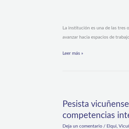
SernamEG:
Instituto
Nacional
La institución es una de las tres
del
avanzar hacia espacios de trabajo
Deporte
Leer más »
entra
en
carrera
por
Pesista
la
vicuñense
equidad
Pesista vicuñense
Williams
de
competencias int
Rojas
género
consolida
Deja un comentario
/
Elqui
,
Vicu
en