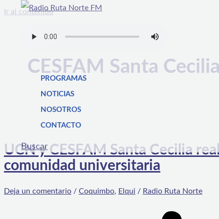
Ir al contenido
CESFAM Santa Cecili
PROGRAMAS
NOTICIAS
NOSOTROS
CONTACTO
Buscar
UCN y CESFAM Santa Cecilia reali
comunidad universitaria
Deja un comentario
/
Coquimbo
,
Elqui
/
Radio Ruta Norte