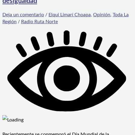
desigualdad
Deja un comentario
/
Elqui Limarí Choapa
,
Opinión
,
Toda La
Región
/
Radio Ruta Norte
Recientemente se conmemoró el Día Mundial de la