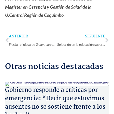
Magister en Gerencia y Gestión de Salud de la
U.Central Región de Coquimbo.
Prev
Ne
ANTERIOR
SIGUIENTE
Fiesta religiosa de Guayacán congrega a miles de personas con tradicional misa y procesión
Selección en la educación superior: mujeres aumentan 5,4% y egresados de establecimientos públicos crecen 5,7%
Otras noticias destacadas
Gobierno responde a críticas por
emergencia: “Decir que estuvimos
ausentes no se sostiene frente a los