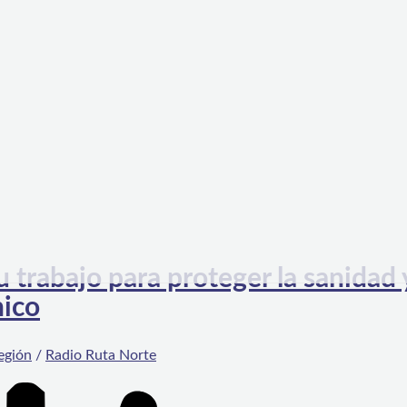
 trabajo para proteger la sanidad 
nico
egión
/
Radio Ruta Norte