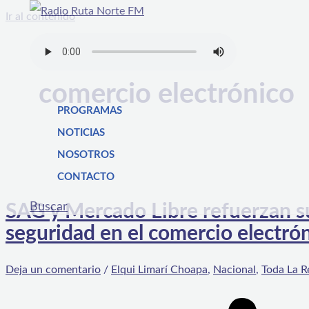
Ir al contenido
comercio electrónico
PROGRAMAS
NOTICIAS
NOSOTROS
CONTACTO
Buscar
SAG y Mercado Libre refuerzan su
seguridad en el comercio electró
Deja un comentario
/
Elqui Limarí Choapa
,
Nacional
,
Toda La R