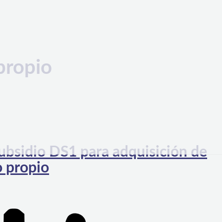
propio
ubsidio DS1 para adquisición de
o propio