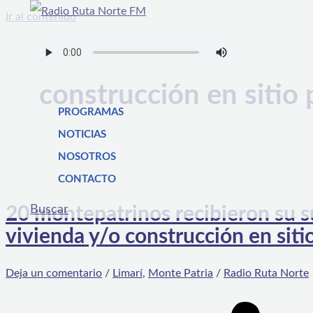
Ir al contenido
construcción en sitio 
PROGRAMAS
NOTICIAS
NOSOTROS
CONTACTO
Buscar
20 montepatrinos recibieron su s
vivienda y/o construcción en siti
Deja un comentario
/
Limarí
,
Monte Patria
/
Radio Ruta Norte