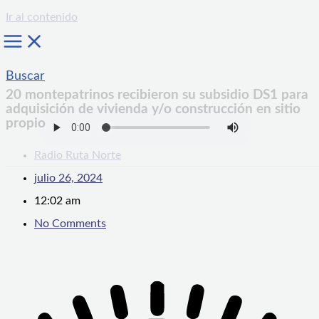
Ir al contenido
Buscar
20 montepatrinos recibieron su subsidio DS1 para
adquisición de vivienda y/o construcción en sitio
propio
Radio Ruta Norte
julio 26, 2024
12:02 am
No Comments