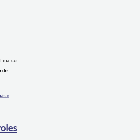
el marco
o de
ás »
roles