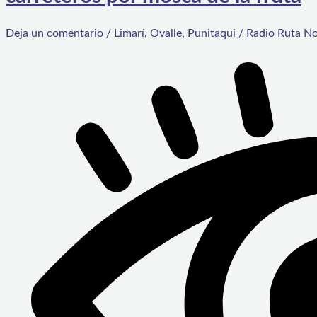
Deja un comentario
/
Limarí
,
Ovalle
,
Punitaqui
/
Radio Ruta No