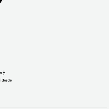
e y
s desde