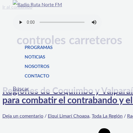
Ir al contenido
controles carreteros
PROGRAMAS
NOTICIAS
NOSOTROS
CONTACTO
Buscar
Regiones de Coquimbo y Valparaís
para combatir el contrabando y el
Deja un comentario
/
Elqui Limarí Choapa
,
Toda La Región
/
Ra