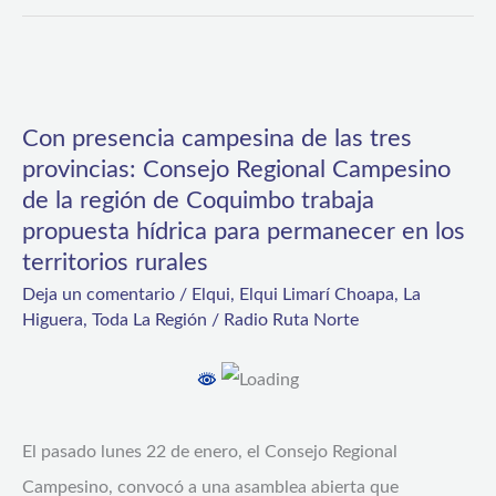
Con
presencia
Con presencia campesina de las tres
campesina
provincias: Consejo Regional Campesino
de
de la región de Coquimbo trabaja
las
propuesta hídrica para permanecer en los
tres
territorios rurales
provincias:
Deja un comentario
/
Elqui
,
Elqui Limarí Choapa
,
La
Higuera
,
Toda La Región
/
Radio Ruta Norte
Consejo
Regional
Campesino
de
El pasado lunes 22 de enero, el Consejo Regional
la
Campesino, convocó a una asamblea abierta que