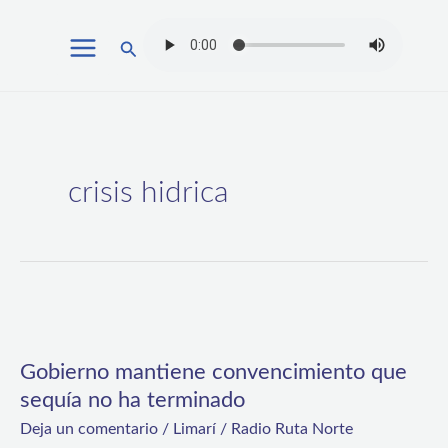
Ir
Buscar
al
contenido
crisis hidrica
Gobierno
mantiene
Gobierno mantiene convencimiento que
convencimiento
sequía no ha terminado
que
Deja un comentario
/
Limarí
/
Radio Ruta Norte
sequía