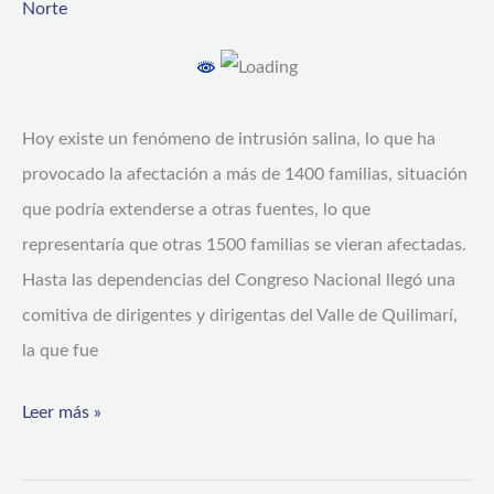
comisión
Norte
hídrica
del
Senado
Hoy existe un fenómeno de intrusión salina, lo que ha
la
provocado la afectación a más de 1400 familias, situación
crisis
que podría extenderse a otras fuentes, lo que
por
representaría que otras 1500 familias se vieran afectadas.
el
Hasta las dependencias del Congreso Nacional llegó una
agua
comitiva de dirigentes y dirigentas del Valle de Quilimarí,
del
la que fue
valle
de
Leer más »
Quilimarí