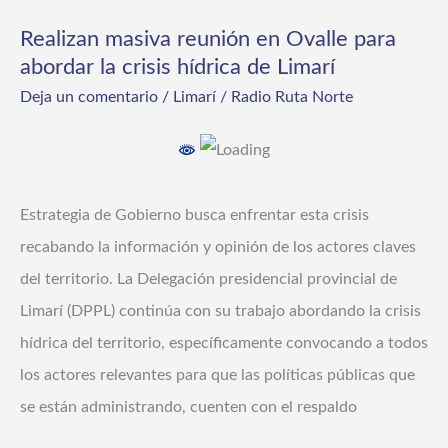
masiva
Realizan masiva reunión en Ovalle para
reunión
abordar la crisis hídrica de Limarí
en
Deja un comentario
/
Limarí
/
Radio Ruta Norte
Ovalle
para
abordar
la
Estrategia de Gobierno busca enfrentar esta crisis
crisis
recabando la información y opinión de los actores claves
hídrica
del territorio. La Delegación presidencial provincial de
de
Limarí (DPPL) continúa con su trabajo abordando la crisis
Limarí
hídrica del territorio, específicamente convocando a todos
los actores relevantes para que las políticas públicas que
se están administrando, cuenten con el respaldo