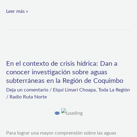
Leer más »
En
el
En el contexto de crisis hídrica: Dan a
contexto
conocer investigación sobre aguas
de
subterráneas en la Región de Coquimbo
crisis
Deja un comentario
/
Elqui Limarí Choapa
,
Toda La Región
hídrica:
/
Radio Ruta Norte
Dan
a
conocer
Para lograr una mayor comprensión sobre las aguas
investigación