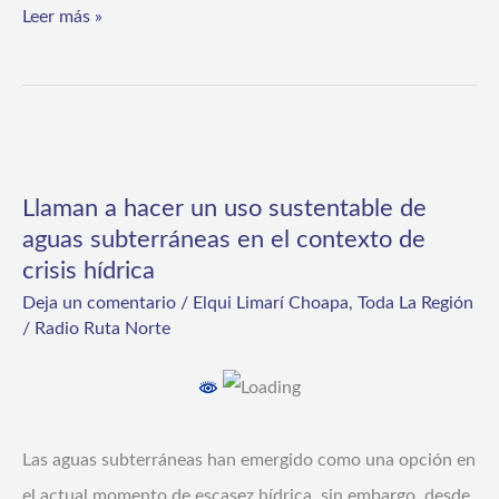
Leer más »
Llaman
a
Llaman a hacer un uso sustentable de
hacer
aguas subterráneas en el contexto de
un
crisis hídrica
uso
Deja un comentario
/
Elqui Limarí Choapa
,
Toda La Región
sustentable
/
Radio Ruta Norte
de
aguas
subterráneas
Las aguas subterráneas han emergido como una opción en
en
el actual momento de escasez hídrica, sin embargo, desde