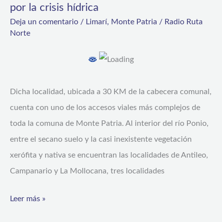
por la crisis hídrica
los
Deja un comentario
/
Limarí
,
Monte Patria
/
Radio Ruta
valles
Norte
generosos
afectada
fuertemente
Dicha localidad, ubicada a 30 KM de la cabecera comunal,
por
cuenta con uno de los accesos viales más complejos de
la
toda la comuna de Monte Patria. Al interior del río Ponio,
crisis
entre el secano suelo y la casi inexistente vegetación
hídrica
xerófita y nativa se encuentran las localidades de Antileo,
Campanario y La Mollocana, tres localidades
Leer más »