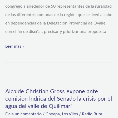
región
congregó a alrededor de 50 representantes de la ruralidad
de
de las diferentes comunas de la región, que se llevó a cabo
Coquimbo
en dependencias de la Delegación Provincial de Ovalle,
trabaja
con el fin de diseñar, precisar y priorizar una propuesta
propuesta
hídrica
Leer más »
para
permanecer
en
Alcalde
los
Christian
territorios
Alcalde Christian Gross expone ante
Gross
rurales
comisión hídrica del Senado la crisis por el
expone
agua del valle de Quilimarí
ante
Deja un comentario
/
Choapa
,
Los Vilos
/
Radio Ruta