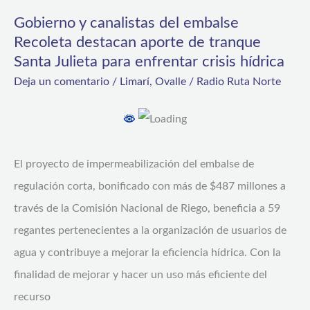
Recoleta
Gobierno y canalistas del embalse
destacan
Recoleta destacan aporte de tranque
aporte
Santa Julieta para enfrentar crisis hídrica
de
Deja un comentario
/
Limarí
,
Ovalle
/
Radio Ruta Norte
tranque
Santa
Julieta
para
El proyecto de impermeabilización del embalse de
enfrentar
regulación corta, bonificado con más de $487 millones a
crisis
través de la Comisión Nacional de Riego, beneficia a 59
hídrica
regantes pertenecientes a la organización de usuarios de
agua y contribuye a mejorar la eficiencia hídrica. Con la
finalidad de mejorar y hacer un uso más eficiente del
recurso