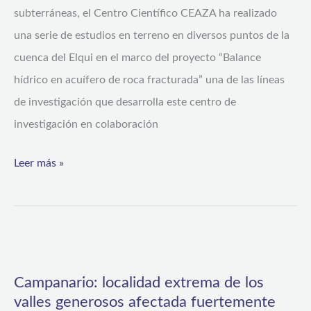
subterráneas, el Centro Científico CEAZA ha realizado
sobre
una serie de estudios en terreno en diversos puntos de la
aguas
cuenca del Elqui en el marco del proyecto “Balance
subterráneas
hídrico en acuífero de roca fracturada” una de las líneas
en
de investigación que desarrolla este centro de
la
investigación en colaboración
Región
de
Leer más »
Coquimbo
Campanario:
localidad
Campanario: localidad extrema de los
extrema
valles generosos afectada fuertemente
de