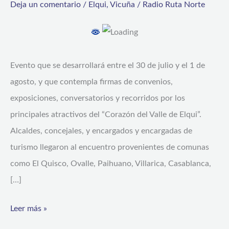
Deja un comentario
/
Elqui
,
Vicuña
/
Radio Ruta Norte
la
Asoc.
de
Municipalidades
Evento que se desarrollará entre el 30 de julio y el 1 de
Turísticas
agosto, y que contempla firmas de convenios,
de
exposiciones, conversatorios y recorridos por los
Chile
principales atractivos del “Corazón del Valle de Elqui”.
en
Alcaldes, concejales, y encargados y encargadas de
Vicuña
turismo llegaron al encuentro provenientes de comunas
como El Quisco, Ovalle, Paihuano, Villarica, Casablanca,
[…]
Leer más »