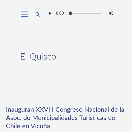
Ir
Buscar
al
contenido
El Quisco
Inauguran
XXVIII
Inauguran XXVIII Congreso Nacional de la
Congreso
Asoc. de Municipalidades Turísticas de
Nacional
Chile en Vicuña
de