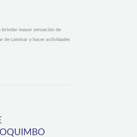
ca brindar mayor sensación de
ar de caminar y hacer actividades
E
 COQUIMBO