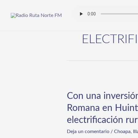
Ir
al
contenido
ELECTRIF
Con
una
Con una inversión
inversión
Romana en Huinti
superior
a
electrificación rur
los
Deja un comentario
/
Choapa
,
Il
16