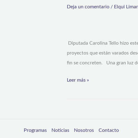
DE
Deja un comentario
/
Elqui Lima
con
ELECTRIFICACIÓN
proyecto
RURAL
de
PARA
electrificación
Diputada Carolina Tello hizo est
LA
rural
proyectos que están varados desd
REGIÓN
fin se concreten. Una gran luz de
DE
COQUIMBO
Leer más »
Programas
Noticias
Nosotros
Contacto