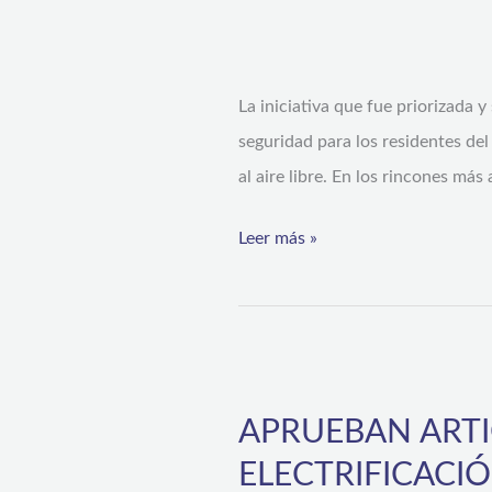
millones
de
pesos
La iniciativa que fue priorizada 
Familias
seguridad para los residentes de
de
al aire libre. En los rincones má
La
Leer más »
Romana
en
Huintil
mejorarán
APRUEBAN
su
ARTICULADO
calidad
APRUEBAN ART
SOBRE
de
ELECTRIFICACI
PROYECTOS
vida