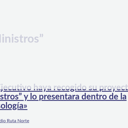
inistros”
Ejecutivo haya recogido su proyec
stros” y lo presentara dentro de la
sología»
dio Ruta Norte