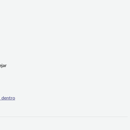
ejar
a dentro