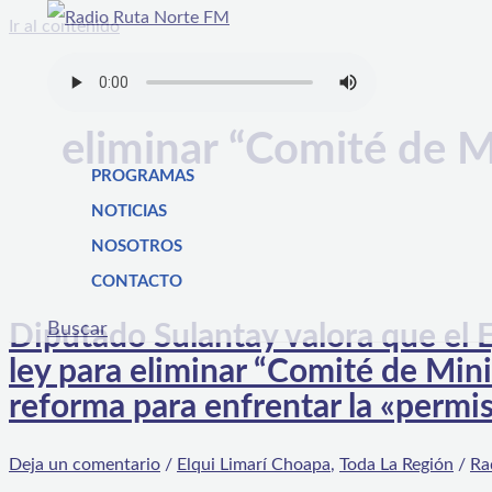
Ir al contenido
eliminar “Comité de M
PROGRAMAS
NOTICIAS
NOSOTROS
CONTACTO
Buscar
Diputado Sulantay valora que el 
ley para eliminar “Comité de Mini
reforma para enfrentar la «permi
Deja un comentario
/
Elqui Limarí Choapa
,
Toda La Región
/
Ra