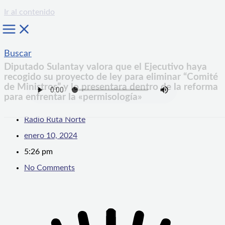
Ir al contenido
Buscar
Diputado Sulantay valora que el Ejecutivo haya
recogido su proyecto de ley para eliminar “Comité
de Ministros” y lo presentara dentro de la reforma
para enfrentar la «permisología»
Radio Ruta Norte
enero 10, 2024
5:26 pm
No Comments