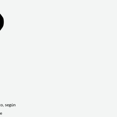
to, según
se