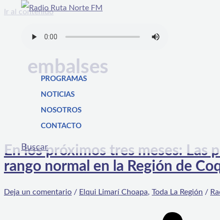
Ir al contenido
embalses
PROGRAMAS
NOTICIAS
NOSOTROS
CONTACTO
Buscar
En los próximos tres meses: Las p
rango normal en la Región de C
Deja un comentario
/
Elqui Limarí Choapa
,
Toda La Región
/
Ra