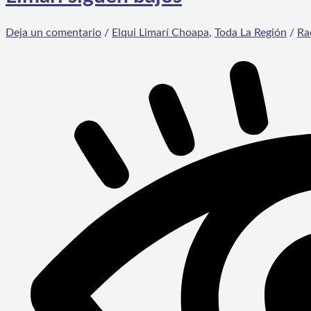
Deja un comentario
/
Elqui Limarí Choapa
,
Toda La Región
/
Ra