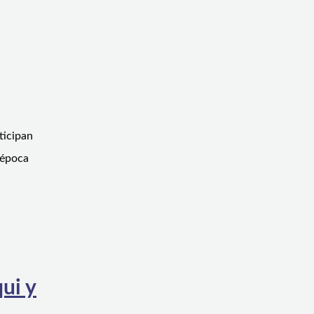
ticipan
 época
ui y