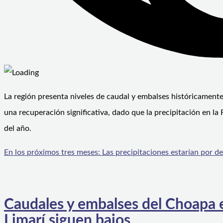
La región presenta niveles de caudal y embalses históricamente b
una recuperación significativa, dado que la precipitación en l
del año.
En los próximos tres meses: Las precipitaciones estarían por 
Caudales y embalses del Choapa es
Limarí siguen bajos