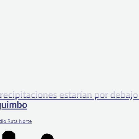
recipitaciones estarían por debajo
oquimbo
dio Ruta Norte