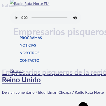
Ir al contenido
Empresarios pisquero
PROGRAMAS
NOTICIAS
NOSOTROS
CONTACTO
Buscar
Empresarios pisqueros de la regió
Reino Unido
Deja un comentario
/
Elqui Limarí Choapa
/
Radio Ruta Norte