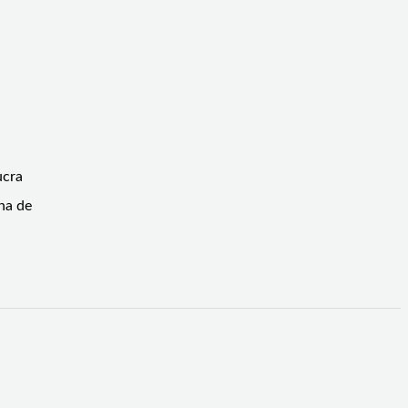
ucra
ina de