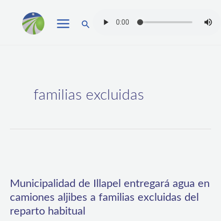
Ir
Buscar
al
contenido
familias excluidas
Municipalidad
de
Municipalidad de Illapel entregará agua en
Illapel
camiones aljibes a familias excluidas del
entregará
reparto habitual
agua