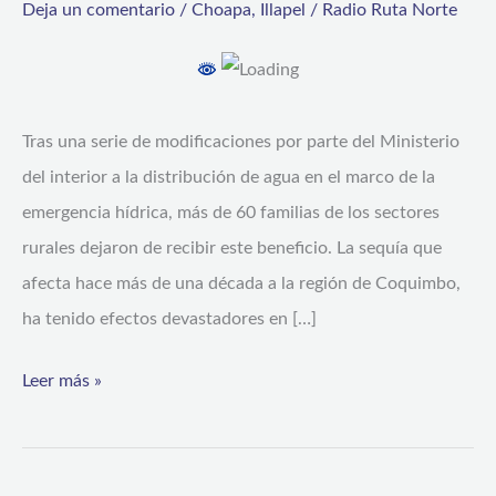
Deja un comentario
/
Choapa
,
Illapel
/
Radio Ruta Norte
en
camiones
aljibes
a
Tras una serie de modificaciones por parte del Ministerio
familias
del interior a la distribución de agua en el marco de la
excluidas
emergencia hídrica, más de 60 familias de los sectores
del
rurales dejaron de recibir este beneficio. La sequía que
reparto
afecta hace más de una década a la región de Coquimbo,
habitual
ha tenido efectos devastadores en […]
Leer más »