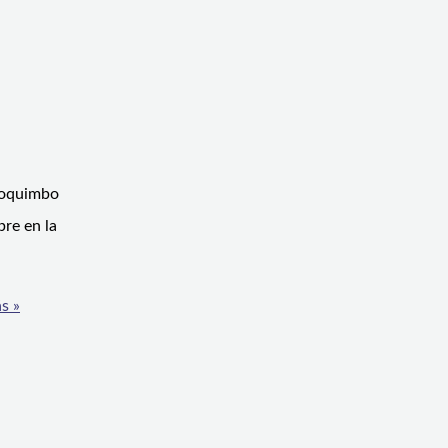
 Coquimbo
bre en la
s »