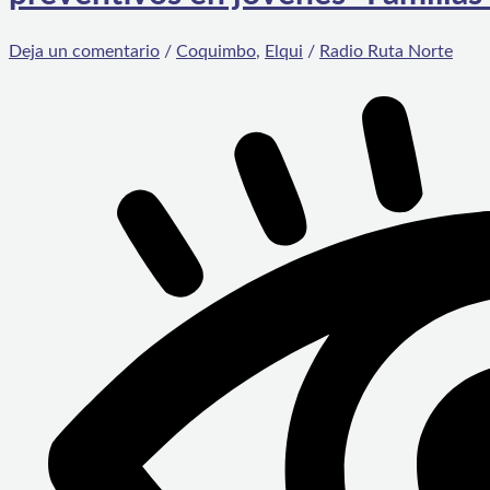
Deja un comentario
/
Coquimbo
,
Elqui
/
Radio Ruta Norte