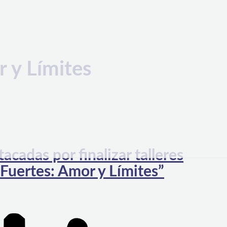
r y Límites
cadas por finalizar talleres
 Fuertes: Amor y Límites”