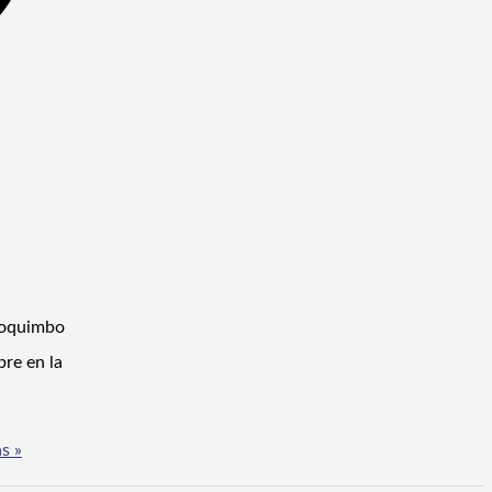
 Coquimbo
bre en la
s »