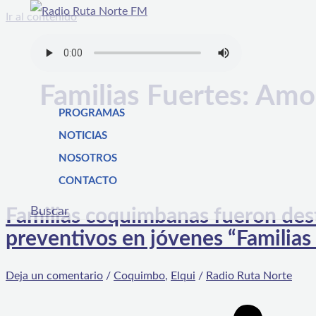
Ir al contenido
Familias Fuertes: Amo
PROGRAMAS
NOTICIAS
NOSOTROS
CONTACTO
Buscar
Familias coquimbanas fueron desta
preventivos en jóvenes “Familias
Deja un comentario
/
Coquimbo
,
Elqui
/
Radio Ruta Norte