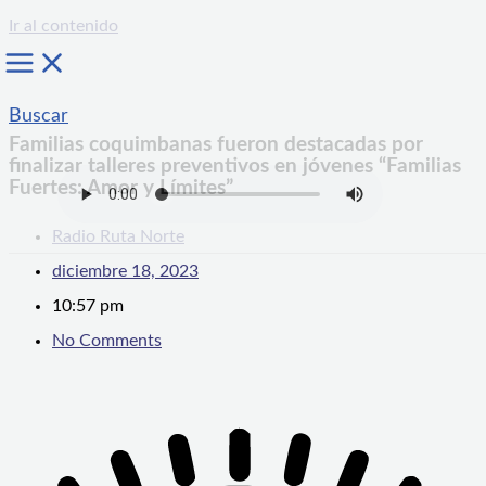
Ir al contenido
Buscar
Familias coquimbanas fueron destacadas por
finalizar talleres preventivos en jóvenes “Familias
Fuertes: Amor y Límites”
Radio Ruta Norte
diciembre 18, 2023
10:57 pm
No Comments