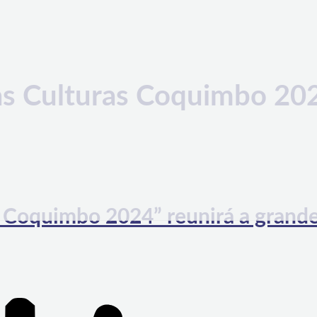
las Culturas Coquimbo 20
as Coquimbo 2024” reunirá a grand