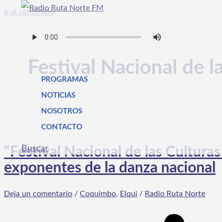
Ir al contenido
Festival Nacional de 
PROGRAMAS
NOTICIAS
NOSOTROS
CONTACTO
Buscar
“Festival Nacional de las Cultur
exponentes de la danza nacional
Deja un comentario
/
Coquimbo
,
Elqui
/
Radio Ruta Norte