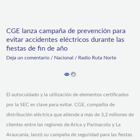
CGE
lanza
CGE lanza campaña de prevención para
campaña
evitar accidentes eléctricos durante las
de
fiestas de fin de año
prevención
Deja un comentario
/
Nacional
/
Radio Ruta Norte
para
evitar
accidentes
eléctricos
El autocuidado y la utilización de elementos certificados
durante
por la SEC es clave para evitar. CGE, compañía de
las
distribución eléctrica que atiende a más de 3,2 millones de
fiestas
clientes entre las regiones de Arica y Parinacota y La
de
Araucanía, lanzó su campaña de seguridad para las fiestas