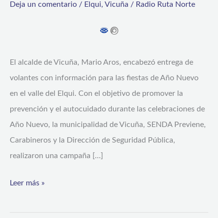
Deja un comentario
/
Elqui
,
Vicuña
/
Radio Ruta Norte
campaña
con
enfoque
en
El alcalde de Vicuña, Mario Aros, encabezó entrega de
prevención
volantes con información para las fiestas de Año Nuevo
y
en el valle del Elqui. Con el objetivo de promover la
autocuidado
prevención y el autocuidado durante las celebraciones de
en
Año Nuevo, la municipalidad de Vicuña, SENDA Previene,
fiestas
Carabineros y la Dirección de Seguridad Pública,
de
realizaron una campaña […]
fin
Leer más »
de
año