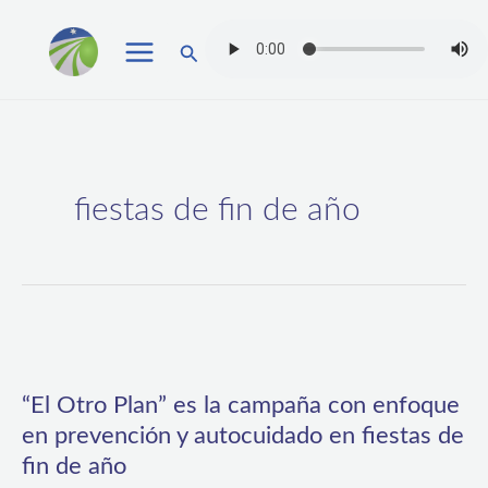
Ir
Buscar
al
contenido
fiestas de fin de año
“El
Otro
“El Otro Plan” es la campaña con enfoque
Plan”
en prevención y autocuidado en fiestas de
es
fin de año
la