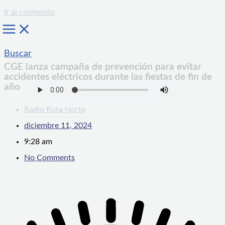
Ir al contenido
Buscar
CGE lanza campaña de prevención para evitar
accidentes eléctricos durante las fiestas de fin de
año
Radio Ruta Norte
diciembre 11, 2024
9:28 am
No Comments