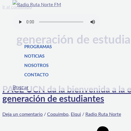
Ir al contenido
generación de estudi
PROGRAMAS
NOTICIAS
NOSOTROS
CONTACTO
Buscar
PACE UCN da la bienvenida a la 
generación de estudiantes
Deja un comentario
/
Coquimbo
,
Elqui
/
Radio Ruta Norte