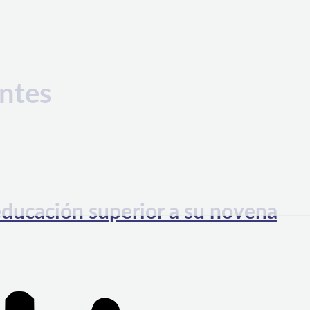
antes
educación superior a su novena