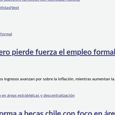
tistas
Next
ero pierde fuerza el empleo forma
os ingresos avanzan por sobre la inflación, mientras aumentan l
orma a becas chile con foco en áre