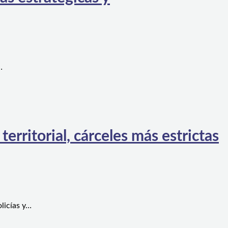
…
rritorial, cárceles más estrictas
licías y…