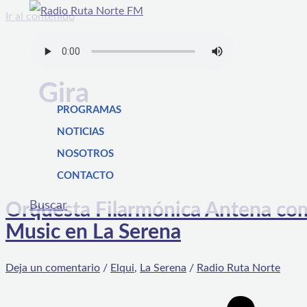
Ir al contenido
Gira
PROGRAMAS
NOTICIAS
NOSOTROS
CONTACTO
Buscar
Orquesta Filarmónica Antena come
Music en La Serena
Deja un comentario
/
Elqui
,
La Serena
/
Radio Ruta Norte