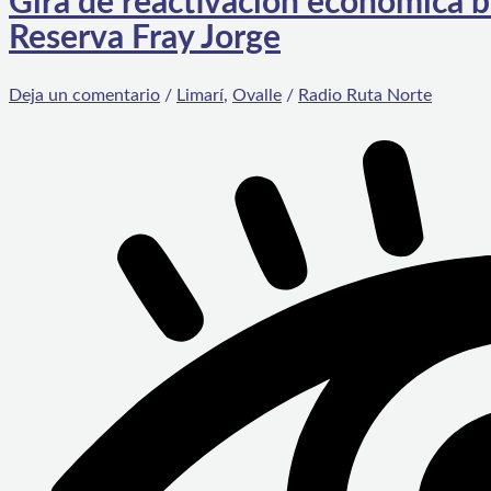
Gira de reactivación económica 
Reserva Fray Jorge
Deja un comentario
/
Limarí
,
Ovalle
/
Radio Ruta Norte