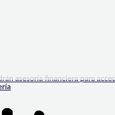
án asesoría financiera para acced
ería