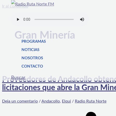
Ir al contenido
Gran Minería
PROGRAMAS
NOTICIAS
NOSOTROS
CONTACTO
Buscar
Proveedores de Andacollo obtendr
licitaciones que abre la Gran Min
Deja un comentario
/
Andacollo
,
Elqui
/
Radio Ruta Norte