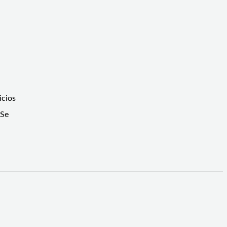
icios
 Se