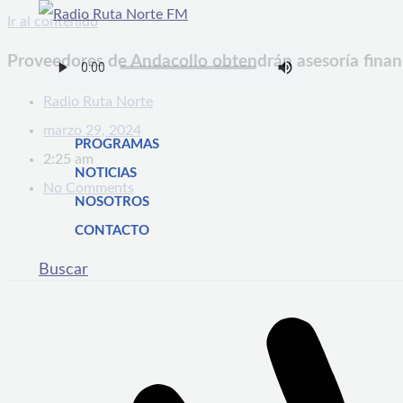
Ir al contenido
Proveedores de Andacollo obtendrán asesoría financ
Radio Ruta Norte
marzo 29, 2024
PROGRAMAS
2:25 am
NOTICIAS
No Comments
NOSOTROS
CONTACTO
Buscar