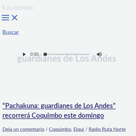
Ir al contenido
Buscar
guardianes de Los Andes
“Pachakuna: guardianes de Los Andes”
recorrerá Coquimbo este domingo
Deja un comentario
/
Coquimbo
,
Elqui
/
Radio Ruta Norte