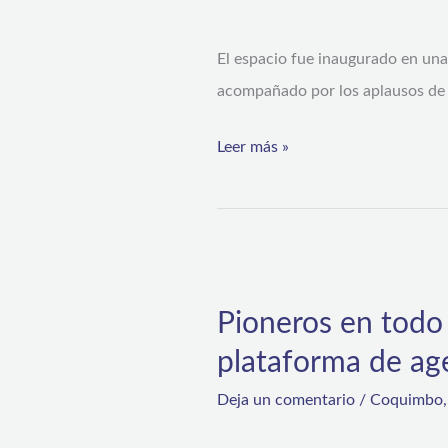
color
El espacio fue inaugurado en un
para
acompañado por los aplausos de a
los
pacientes
Leer más »
pediátricos
del
Hospital
de
Pioneros
Coquimbo
en
Pioneros en todo 
todo
plataforma de ag
Chile:
Hospital
Deja un comentario
/
Coquimbo
de