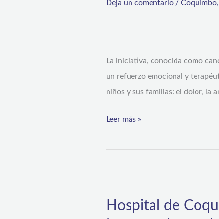
Deja un comentario
/
Coquimbo
terapias
con
perros
La iniciativa, conocida como cano
adiestrados
un refuerzo emocional y terapéut
para
niños y sus familias: el dolor, la
alegrar
y
Leer más »
acompañar
a
pacientes
pediátricos
Hospital
de
Hospital de Coq
Coquimbo