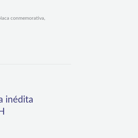
placa conmemorativa,
 inédita
IH