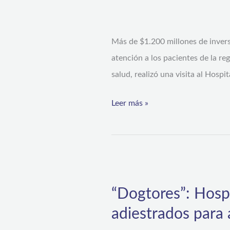
destaca
inversión
Más de $1.200 millones de invers
en
atención a los pacientes de la re
imagenología
salud, realizó una visita al Hosp
Leer más »
“Dogtores”:
Hospital
“Dogtores”: Hosp
de
adiestrados para 
Coquimbo
incorpora