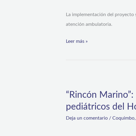
de
La implementación del proyecto s
ficha
atención ambulatoria.
clínica
digital
Leer más »
“Rincón
Marino”:
“Rincón Marino”: 
un
pediátricos del 
océano
de
Deja un comentario
/
Coquimbo
calma
y