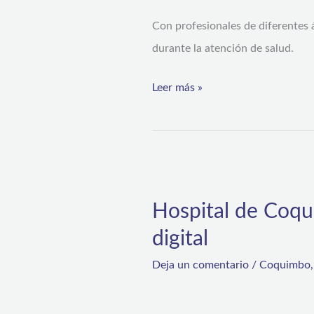
sanitario”
Con profesionales de diferentes á
del
durante la atención de salud.
Hospital
de
Leer más »
Coquimbo
Hospital
de
Hospital de Coqu
Coquimbo
digital
contará
con
Deja un comentario
/
Coquimbo
nuevo
sistema