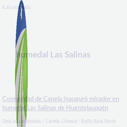
Ir al contenido
humedal Las Salinas
Comunidad de Canela inauguró mirador en
humedal Las Salinas de Huentelauquén
Deja un comentario
/
Canela
,
Choapa
/
Radio Ruta Norte