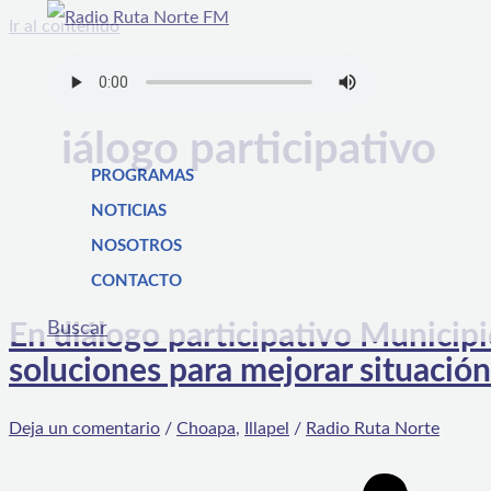
Ir al contenido
iálogo participativo
PROGRAMAS
NOTICIAS
NOSOTROS
CONTACTO
Buscar
En diálogo participativo Municipi
soluciones para mejorar situación
Deja un comentario
/
Choapa
,
Illapel
/
Radio Ruta Norte