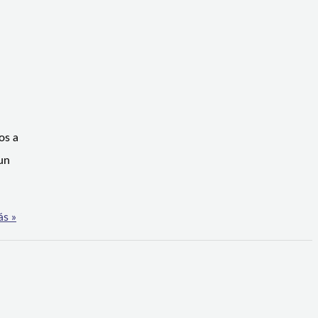
os a
un
ás »